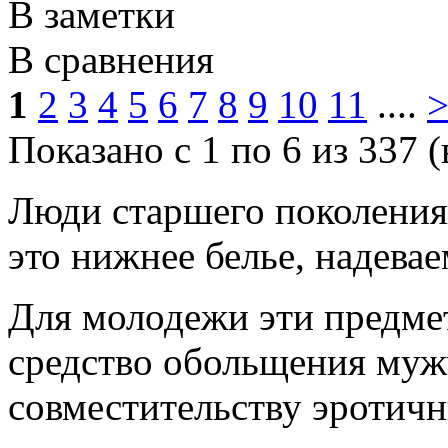
В заметки
В сравнения
1
2
3
4
5
6
7
8
9
10
11
....
Показано с 1 по 6 из 337 (
Люди старшего поколения
это нижнее белье, надевае
Для молодежи эти предмет
средство обольщения муж
совместительству эротич