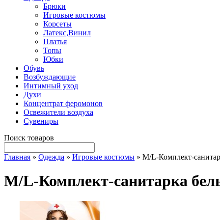
Брюки
Игровые костюмы
Корсеты
Латекс,Винил
Платья
Топы
Юбки
Обувь
Возбуждающие
Интимный уход
Духи
Концентрат феромонов
Освежители воздуха
Сувениры
Поиск товаров
Главная
»
Одежда
»
Игровые костюмы
» M/L-Комплект-санитар
M/L-Комплект-санитарка бел