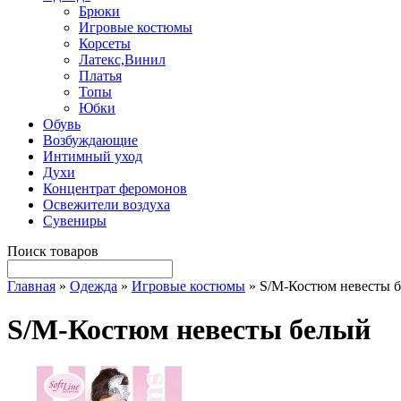
Брюки
Игровые костюмы
Корсеты
Латекс,Винил
Платья
Топы
Юбки
Обувь
Возбуждающие
Интимный уход
Духи
Концентрат феромонов
Освежители воздуха
Сувениры
Поиск товаров
Главная
»
Одежда
»
Игровые костюмы
» S/M-Костюм невесты 
S/M-Костюм невесты белый