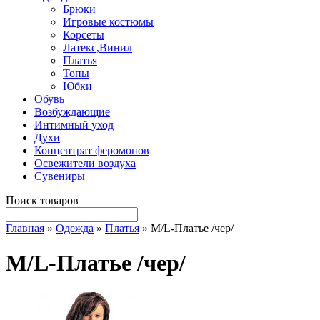
Брюки
Игровые костюмы
Корсеты
Латекс,Винил
Платья
Топы
Юбки
Обувь
Возбуждающие
Интимный уход
Духи
Концентрат феромонов
Освежители воздуха
Сувениры
Поиск товаров
Главная
»
Одежда
»
Платья
» M/L-Платье /чер/
M/L-Платье /чер/