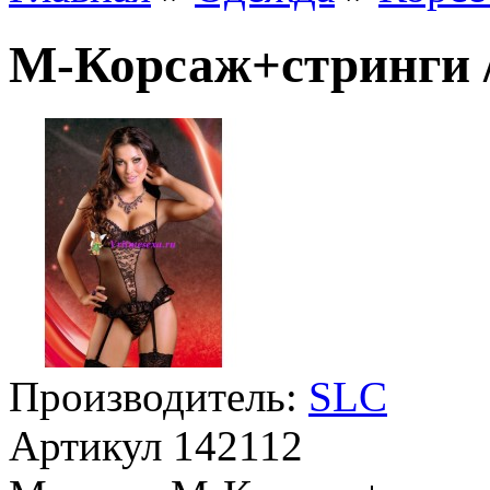
М-Корсаж+стринги /
Производитель:
SLC
Артикул
142112